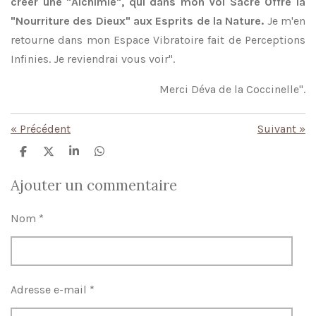
créer une "Alchimie", qui dans mon Vol Sacré Offre la
"Nourriture des Dieux" aux Esprits de la Nature.
Je m'en
retourne dans mon Espace Vibratoire fait de Perceptions
Infinies. Je reviendrai vous voir".
Merci Déva de la Coccinelle".
«
Précédent
Suivant
»
P
P
P
P
a
a
a
a
r
r
r
r
Ajouter un commentaire
t
t
t
t
a
a
a
a
g
g
g
g
Nom *
e
e
e
e
r
r
r
r
Adresse e-mail *