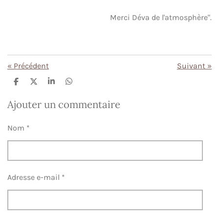
Merci Déva de l'atmosphère".
«
Précédent
Suivant
»
P
P
P
P
a
a
a
a
r
r
r
r
Ajouter un commentaire
t
t
t
t
a
a
a
a
g
g
g
g
Nom *
e
e
e
e
r
r
r
r
Adresse e-mail *