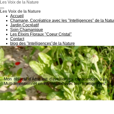
Les Voix de la Nature
Passer
au
Les Voix de la Nature
contenu
Accueil
principal
Chamane, Cocréatrice avec les "Intelligences" de la Natu
Jardin Cocréatif
Soin Chamanique
Les Élixirs Floraux "Coeur Cristal"
Contact
blog des "Intelligences"de la Nature
Mon objectif d'Âme est d'éveiller les consciences à la 
Multidimensionnel en Partenariat avec les "Intelligences" de 