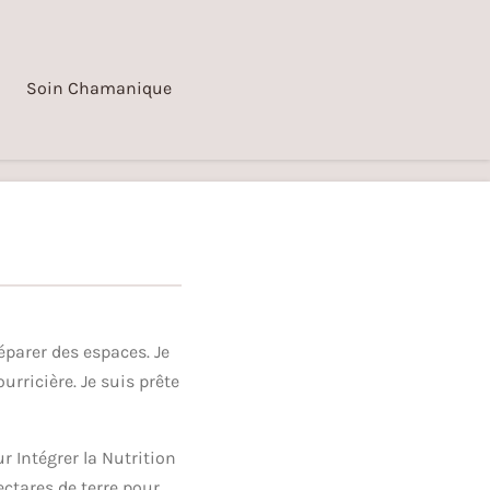
Soin Chamanique
éparer des espaces. Je
urricière. Je suis prête
r Intégrer la Nutrition
ectares de terre pour