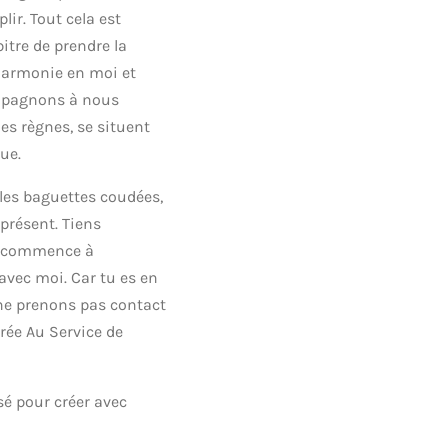
ir. Tout cela est
bitre de prendre la
l'Harmonie en moi et
ompagnons à nous
les règnes, se situent
ue.
 les baguettes coudées,
 présent. Tiens
ui commence à
 avec moi. Car tu es en
s ne prenons pas contact
crée Au Service de
isé pour créer avec