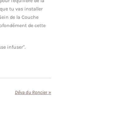
our l'équilibre de la
que tu vas installer
Sein de la Couche
profondément de cette
sse infuser".
Déva du Roncier
»