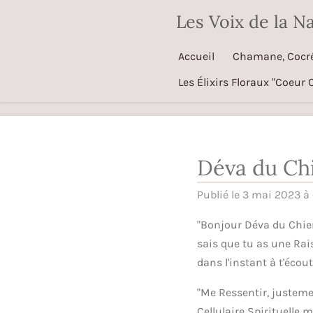
Passer
Les Voix de la N
au
contenu
Accueil
Chamane, Cocréa
principal
Les Élixirs Floraux "Coeur C
Déva du Ch
Publié le 3 mai 2023 à
"Bonjour Déva du Chien
sais que tu as une Rais
dans l'instant à t'écoute
"Me Ressentir, justeme
Cellulaire Spirituelle 