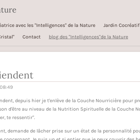
ature
trice avec les "Intelligences" de la Nature
Jardin Cocréatif
ristal"
Contact
blog des "Intelligences"de la Nature
iendent
 08:49
dent, depuis hier je t'enlève de la Couche Nourricière pour pr
on d'être au niveau de la Nutrition Spirituelle de la Couche No
r, te ressentir".
nt, demande de lâcher prise sur un état de la personnalité pou
me concernant. Je suis un et si entier que je peux couvrir des h