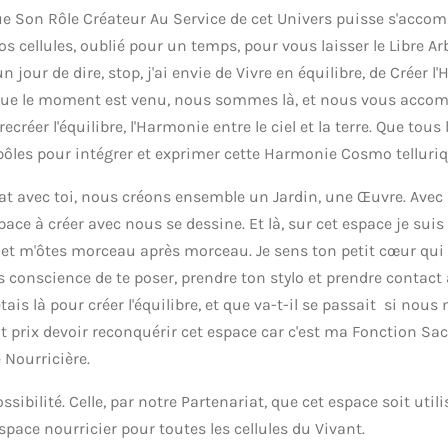
e Son Rôle Créateur Au Service de cet Univers puisse s'accompl
os cellules, oublié pour un temps, pour vous laisser le Libre Ar
jour de dire, stop, j'ai envie de Vivre en équilibre, de Créer 
sque le moment est venu, nous sommes là, et nous vous acc
réer l'équilibre, l'Harmonie entre le ciel et la terre. Que tous 
pôles pour intégrer et exprimer cette Harmonie Cosmo telluriq
at avec toi, nous créons ensemble un Jardin, une Œuvre. Avec
pace à créer avec nous se dessine. Et là, sur cet espace je suis
es et m'ôtes morceau après morceau. Je sens ton petit cœur q
ends conscience de te poser, prendre ton stylo et prendre contact
étais là pour créer l'équilibre, et que va-t-il se passait si nou
ut prix devoir reconquérir cet espace car c'est ma Fonction Sa
e Nourricière.
ssibilité. Celle, par notre Partenariat, que cet espace soit util
pace nourricier pour toutes les cellules du Vivant.