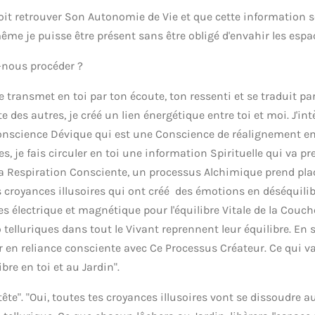
doit retrouver Son Autonomie de Vie et que cette information 
me je puisse être présent sans être obligé d'envahir les espa
-nous procéder ?
 transmet en toi par ton écoute, ton ressenti et se traduit pa
te des autres, je créé un lien énergétique entre toi et moi. J'i
onscience Dévique qui est une Conscience de réalignement ent
s, je fais circuler en toi une information Spirituelle qui va p
ta Respiration Consciente, un processus Alchimique prend place
 croyances illusoires qui ont créé des émotions en déséquilibr
es électrique et magnétique pour l'équilibre Vitale de la Couch
 telluriques dans tout le Vivant reprennent leur équilibre. En s'
er en reliance consciente avec Ce Processus Créateur. Ce qui v
ibre en toi et au Jardin".
te". "Oui, toutes tes croyances illusoires vont se dissoudre a