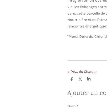
intégrer l'Union Cosmo 
Vie. les échanges entre
dans cette parcelle de
Nourricière et de l'atm
rencontre énergétique"
"Merci Déva du Chiendent
«
Déva du Chardon
P
P
P
a
a
a
r
r
r
Ajouter un c
t
t
t
a
a
a
g
g
g
e
e
e
Nom *