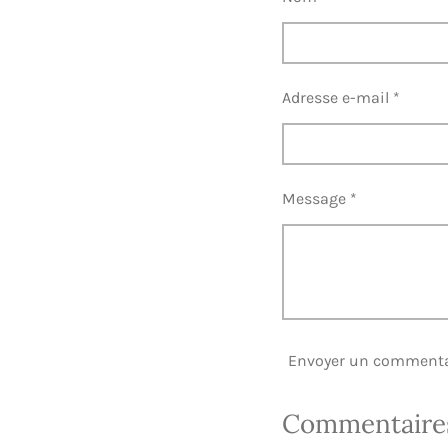
r
r
r
Adresse e-mail *
Message *
Envoyer un commenta
Commentaire