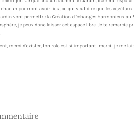
tellurique. Ce que chacun lâchera au Jardin, libèrera l'espace p
 chacun pourront avoir lieu, ce qui veut dire que les végétaux 
 Jardin vont permettre la Création d'échanges harmonieux au 
osphère, je peux donc laisser cet espace libre. Je te remercie 
.
, merci d'exister, ton rôle est si important...merci...je me lai
ommentaire