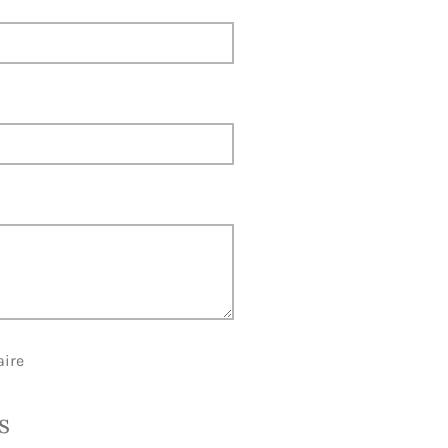
ire
s