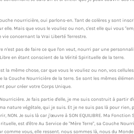
ouche nourricière, oui parlons-en. Tant de colères y sont inscri
r elle. Mais que vous le vouliez ou non, c'est elle qui vous "e
 vie concernant la Vrai Liberté Terrestre.
tre n'est pas de faire ce que l'on veut, nourri par une personnal
 Libre en étant conscient de la Vérité Spirituelle de la terre.
c'est la même chose, car que vous le vouliez ou non, vos cellule
a Couche Nourricière de la terre. Se sont les mêmes élément
t pour créer votre Corps Unique.
urricière. Je fais partie d'elle, je me suis construit à partir d
a nature végétale, qui je suis. Et je ne suis pas là pour rien, p
rir, NON. Je suis là car j'œuvre à SON EQUILIBRE. Ma Fonction 
irituelle, est d'être Au Service de "Mère Terre", sa Couche Nourr
Car comme vous, elle ressent. nous sommes là, nous du Monde